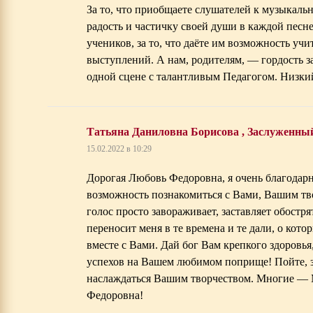
За то, что приобщаете слушателей к музыкальн
радость и частичку своей души в каждой песн
учеников, за то, что даёте им возможность учи
выступлений. А нам, родителям, — гордость з
одной сцене с талантливым Педагогом. Низки
Татьяна Даниловна Борисова , Заслуженны
15.02.2022 в 10:29
Дорогая Любовь Федоровна, я очень благодарна 
возможность познакомиться с Вами, Вашим т
голос просто завораживает, заставляет обостр
переносит меня в те времена и те дали, о кото
вместе с Вами. Дай бог Вам крепкого здоровья,
успехов на Вашем любимом поприще! Пойте, з
наслаждаться Вашим творчеством. Многие — 
Федоровна!