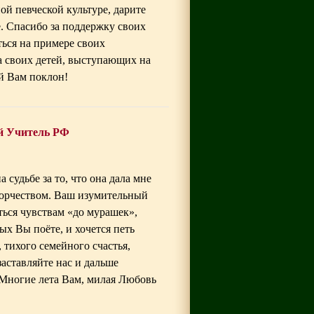
ой певческой культуре, дарите
е. Спасибо за поддержку своих
ться на примере своих
а своих детей, выступающих на
й Вам поклон!
й Учитель РФ
судьбе за то, что она дала мне
ворчеством. Ваш изумительный
яться чувствам «до мурашек»,
рых Вы поёте, и хочется петь
 тихого семейного счастья,
аставляйте нас и дальше
Многие лета Вам, милая Любовь