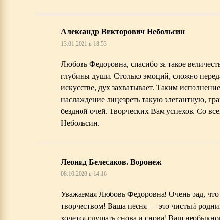
Александр Викторович Небольсин
13.01.2021 в 18:53
Любовь Федоровна, спасибо за такое величест
глубины души. Столько эмоций, сложно переда
искусстве, дух захватывает. Таким исполнение
наслаждение лицезреть такую элегантную, гр
бездной очей. Творческих Вам успехов. Со вс
Небольсин.
Леонид Белесиков. Воронеж
08.10.2020 в 14:16
Уважаемая Любовь Фёдоровна! Очень рад, что
творчеством! Ваша песня — это чистый родни
хочется слушать снова и снова! Ваш необыкн