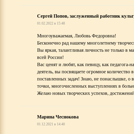
Сергей Попов, заслуженный работник куль
01.02.2022 в 15:48
Многоуважаемая, Любовь Федоровна!
Бесконечно рад нашему многолетнему творческ
Вы яркая, талантливая личность не только в 
всей России!
Вас ценят и любят, как певицу, как педагога-
деятель, вы посвящаете огромное количество 
поставленных задач! Знаю, не понаслышке, о 
точки, многочисленных выступлениях в больни
Желаю новых творческих успехов, достижений
Марина Чеснокова
01.12.2021 в 14:40