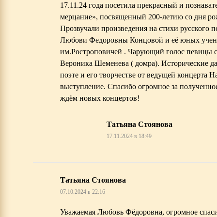
17.11.24 года посетила прекрасный и познават
мерцание», посвященный 200-летию со дня ро
Прозвучали произведения на стихи русского п
Любови Федоровны Концовой и её юных учен
им.Ростроповичей . Чарующий голос певицы с
Вероника Шеменева ( домра). Исторические д
поэте и его творчестве от ведущей концерта
выступление. Спасибо огромное за полученное
ждём новых концертов!
Татьяна Стоянова
17.11.2024 в 18:49
Татьяна Стоянова
07.10.2024 в 22:16
Уважаемая Любовь Фёдоровна, огромное спас