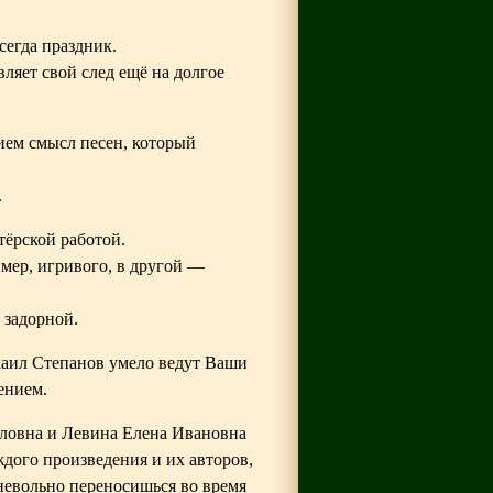
всегда праздник.
ляет свой след ещё на долгое
ием смысл песен, который
.
тёрской работой.
имер, игривого, в другой —
 задорной.
аил Степанов умело ведут Ваши
ением.
ловна и Левина Елена Ивановна
дого произведения и их авторов,
невольно переносишься во время