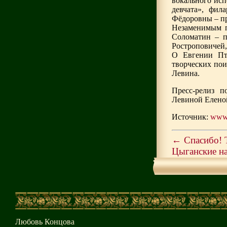
вокального исп
девчата», фил
Фёдоровны – пр
Незаменимым п
Соломатин – п
Ростроповичей,
О Евгении Пти
творческих пои
Левина.
Пресс-релиз п
Левиной Елено
Источник:
www.
←
Спасибо! Т
Цыганские н
Любовь Концова