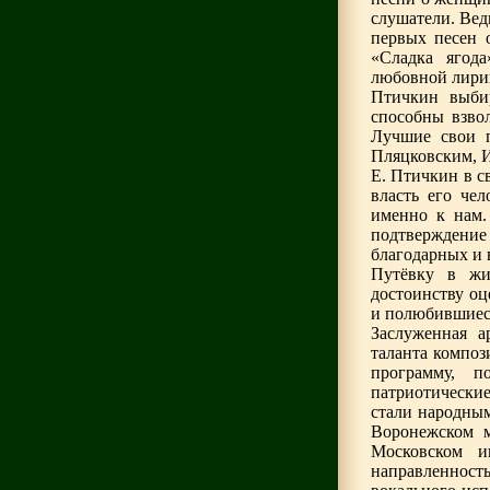
слушатели. Вед
первых песен 
«Сладка ягод
любовной лири
Птичкин выбир
способны взвол
Лучшие свои п
Пляцковским, 
Е. Птичкин в с
власть его чел
именно к нам.
подтверждение
благодарных и 
Путёвку в жи
достоинству оц
и полюбившиеся
Заслуженная 
таланта композ
программу, п
патриотические
стали народны
Воронежском м
Московском ин
направленност